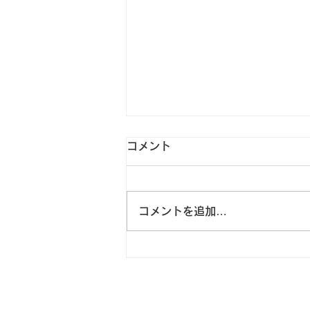
コメント
コメントを追加…
2026.8 スナックRio 12周年
を迎えました💎