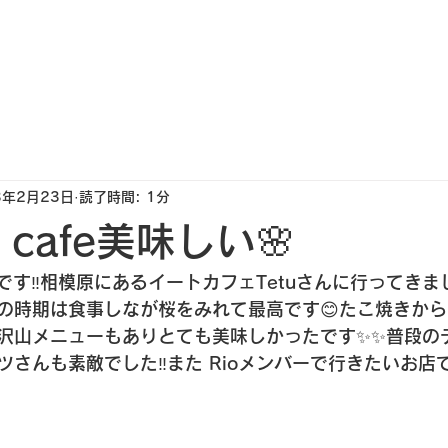
ホーム
料金案内
店舗情報
キャスト紹介
選ばれる
3年2月23日
読了時間: 1分
tu cafe美味しい🌸
oです‼️相模原にあるイートカフェTetuさんに行ってき
の時期は食事しなが桜をみれて最高です😊たこ焼きか
沢山メニューもありとても美味しかったです✨✨普段の
さんも素敵でした‼️また Rioメンバーで行きたいお店