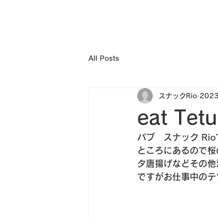
All Posts
スナックRio
202
eat Te
パブ　スナック Ri
ところにあるので桜
タ唐揚げなどその他
ですがお仕事中のテツ