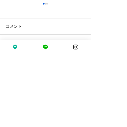
コメント
コメントを追加…
2026.07.24(金) 👑ちな
2026.7.11(土
つちゃんHappyBirthday
ゃんHappyBirth
🌻
〒194-0013
東京都町田市原町田 6-15-12 飯田ビル4F
0428-51-7774