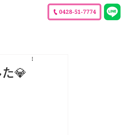
0428-51-7774
理由
ブログ
た💎