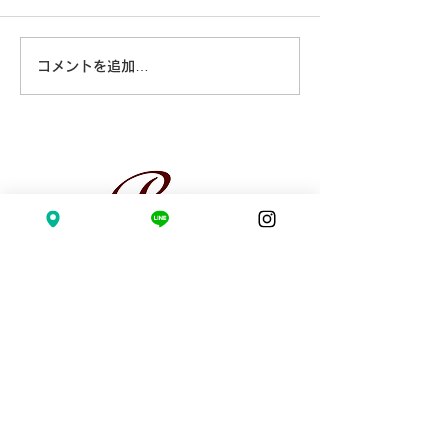
コメントを追加…
2026.07.24(金) 👑ちな
2026.7.11(土
つちゃんHappyBirthday
ゃんHappyBirth
🌻
〒194-0013
東京都町田市原町田 6-15-12 飯田ビル4F
0428-51-7774