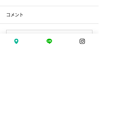
コメント
コメントを追加…
2026.07.24(金) 👑ちな
2026.7.11(土
つちゃんHappyBirthday
ゃんHappyBirth
🌻
〒194-0013
東京都町田市原町田 6-15-12 飯田ビル4F
0428-51-7774